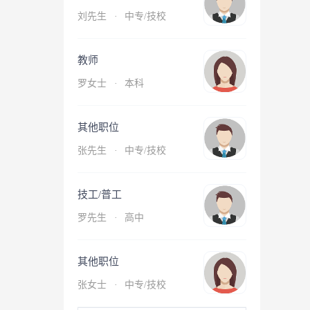
刘先生
·
中专/技校
教师
罗女士
·
本科
其他职位
张先生
·
中专/技校
技工/普工
罗先生
·
高中
其他职位
张女士
·
中专/技校